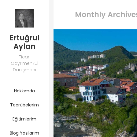
Monthly Archive
Ertuğrul
Aylan
Ticari
Gayrimenkul
Danışmanı
Hakkımda
Tecrübelerim
Eğitimlerim
Blog Yazılarım