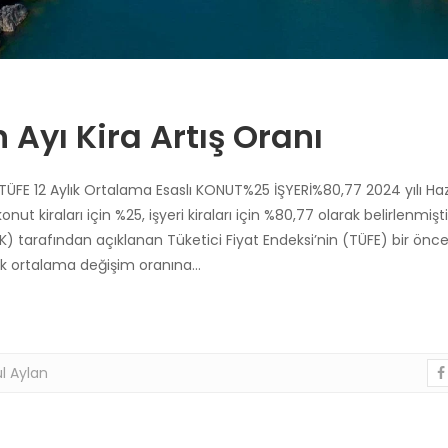
 Ayı Kira Artış Oranı
TÜFE 12 Aylık Ortalama Esaslı KONUT%25 İŞYERİ%80,77 2024 yılı Ha
nut kiraları için %25, işyeri kiraları için %80,77 olarak belirlenmişti
K) tarafından açıklanan Tüketici Fiyat Endeksi’nin (TÜFE) bir öncek
ık ortalama değişim oranına…
l Aylan