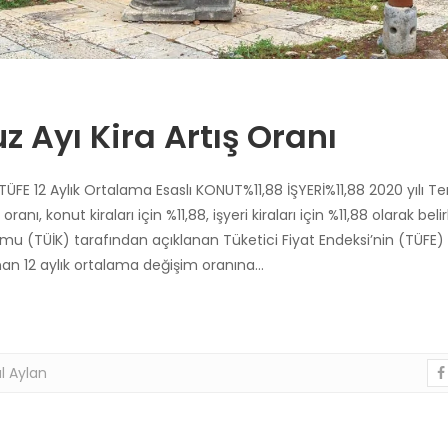
Ayı Kira Artış Oranı
TÜFE 12 Aylık Ortalama Esaslı KONUT%11,88 İŞYERİ%11,88 2020 yılı
anı, konut kiraları için %11,88, işyeri kiraları için %11,88 olarak beli
rumu (TÜİK) tarafından açıklanan Tüketici Fiyat Endeksi’nin (TÜFE) 
nan 12 aylık ortalama değişim oranına…
l Aylan