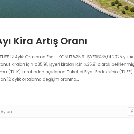
yı Kira Artış Oranı
ÜFE 12 Aylık Ortalama Esaslı KONUT%35,91 İŞYERİ%35,91 2025 yılı Ar
nut kiraları için %35,91, işyeri kiraları için %35,91 olarak belirlenmiş
rumu (TÜİK) tarafından açıklanan Tüketici Fiyat Endeksi’nin (TÜFE) 
nan 12 aylık ortalama değişim oranına…
 Aylan