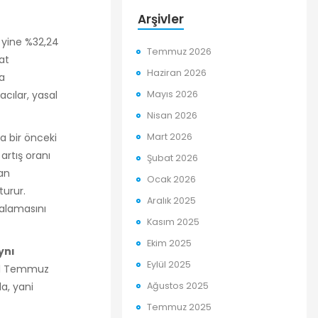
Arşivler
in yine %32,24
Temmuz 2026
at
Haziran 2026
na
Mayıs 2026
cılar, yasal
Nisan 2026
Mart 2026
da bir önceki
 artış oranı
Şubat 2026
dan
Ocak 2026
turur.
Aralık 2025
talamasını
Kasım 2025
Ekim 2025
ynı
Eylül 2025
an 1 Temmuz
Ağustos 2025
la, yani
Temmuz 2025