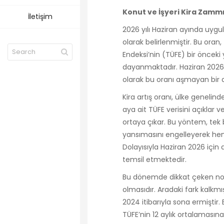
Konut ve İşyeri Kira Zammı
İletişim
2026 yılı Haziran ayında uygula
olarak belirlenmiştir. Bu oran
Endeksi’nin (TÜFE) bir önceki
dayanmaktadır. Haziran 2026 d
olarak bu oranı aşmayan bir ar
Kira artış oranı, ülke genelin
aya ait TÜFE verisini açıklar ve
ortaya çıkar. Bu yöntem, tek 
yansımasını engelleyerek hem 
Dolayısıyla Haziran 2026 için 
temsil etmektedir.
Bu dönemde dikkat çeken nokt
olmasıdır. Aradaki fark kalkm
2024 itibarıyla sona ermiştir.
TÜFE’nin 12 aylık ortalamasına