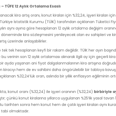
 – TÜFE 12 Aylık Ortalama Esaslı
nacak kira artış oranı, konut kiraları için %32,24, işyeri kiraları iç
, Türkiye İstatistik Kurumu (TÜİK) tarafından açıklanan Tüketici Fiy
 yılın aynı ayına göre hesaplanan 12 aylık ortalama değişim oranı
öneminde kira sözleşmesini yenileyecek olan ev sahipleri ve kira
tış üzerinde anlaşabilirler.
de tek tek hesaplanan keyfi bir rakam değildir. TÜİK her ayın başın
 bu verinin son 12 aylık ortalaması alınarak ilgili ay için geçerli kira
bir ayda yaşanan ani fiyat dalgalanmalarının kira artışına doğru
kiracıyı hem de ev sahibini daha öngörülebilir bir tabloya kavuş
açıklanan %32,24’lük oran, aslında bir yıllık enflasyon eğiliminin or
a, konut oranı (%32,24) ile işyeri oranının (%32,24)
birbiriyle a
ıştır; çünkü konut kiralarına yıllarca uygulanan %25’lik yasal tav
 Bu tarihten sonra hem konut hem de çatılı işyeri kiraları aynı kura
 tabi olmaktadır.