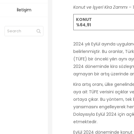
Konut ve İşyeri Kira Zammı – T
İletişim
KONUT
%64,91
2024 yılı Eylül ayında uygulanac
belirlenmiştir. Bu oranlar, Tü
(TÜFE) bir önceki yılın aynı 
2024 döneminde kira sözleşmes
aşmayan bir artış üzerinde anl
Kira artış oranı, ülke genelin
aya ait TÜFE verisini açıklar ve
ortaya çıkar. Bu yöntem, tek 
yansımasını engelleyerek hem 
Dolayısıyla Eylül 2024 için açı
etmektedir.
Eylül 2024 döneminde konut ve 