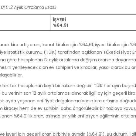
ÜFE 12 Aylık Ortalama Esaslı
İŞYERİ
%64,91
ak kira artış oranı, konut kiraları için %64,91, işyeri kiraları için %
rkiye İstatistik Kurumu (TÜİK) tarafından açıklanan Tüketici Fiyat E
ayına göre hesaplanan 12 aylık ortalama değişim oranına dayanmakt
ini yenileyecek olan ev sahipleri ve kiracılar, yasal olarak bu or
aşabilirler.
de tek tek hesaplanan keyfi bir rakam değildir. TÜİK her ayın başın
 bu verinin son 12 aylık ortalaması alınarak ilgili ay için geçerli kira
bir ayda yaşanan ani fiyat dalgalanmalarının kira artışına doğru
kiracıyı hem de ev sahibini daha öngörülebilir bir tabloya kavuş
klanan %64,91’lik oran, aslında bir yıllık enflasyon eğiliminin ortal
işyeri için geçerli oran birbiriyle aynıdır (%64,91). Bu durum, il